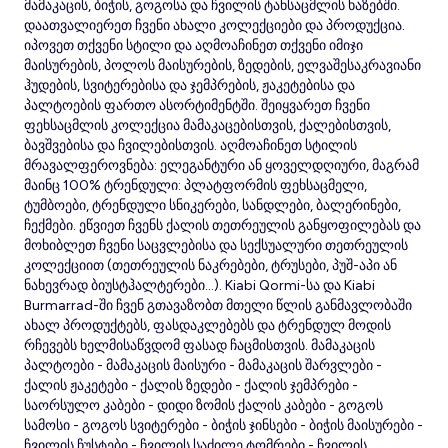
მამაკაცის, ბიჭის, გოგოსა და ჩვილის ტანსაცმლის ხაზებში.
დაათვალიერეთ ჩვენი ახალი კოლექციები და პროდუქცია.
იპოვეთ თქვენი სტილი და აღმოაჩინეთ თქვენი იმიჯი
მაისურების, პოლოს მაისურების, ზედების, ელვაშესაკრავიანი
ჰუდების, სვიტერებისა და ჯემპრების, ჟაკეტებისა და
პალტოების ფართო ასორტიმენტში. შეიყვარეთ ჩვენი
ფეხსაცმლის კოლექცია მამაკაცებისთვის, ქალებისთვის,
ბავშვებისა და ჩვილებისთვის. აღმოაჩინეთ სტილის
მრავალფეროვნება: ელეგანტური ან ყოველდღიური, მაგრამ
მაინც 100% ტრენდული: პლატფორმის ფეხსაცმელი,
ტუმბოები, ტრენდული სნიკერები, სანდლები, ბალერინები,
ჩექმები. ეწვიეთ ჩვენს ქალის თეთრეულის განყოფილებას და
მოხიბლეთ ჩვენი საცვლებისა და სექსუალური თეთრეულის
კოლექციით (თეთრეულის ნაკრებები, ტრუსები, პუშ-აპი ან
ნახევრად ბიუსტჰალტერები...). Kiabi Qormi-სა და Kiabi
Burmarrad-ში ჩვენ გთავაზობთ მთელი წლის განმავლობაში
ახალ პროდუქტებს, ფასდაკლებებს და ტრენდულ მოდის
რჩევებს ხელმისაწვდომ ფასად ჩაცმისთვის. მამაკაცის
პალტოები - მამაკაცის მაისური - მამაკაცის შარვლები -
ქალის ჟაკეტები - ქალის ზედები - ქალის ჯემპრები -
საორსულო კაბები - დიდი ზომის ქალის კაბები - გოგოს
სამოსი - გოგოს სვიტერები - ბიჭის ჯინსები - ბიჭის მაისურები -
ჩვილის ჩუსტები - ჩვილის საძილე ტომრები - ჩვილის