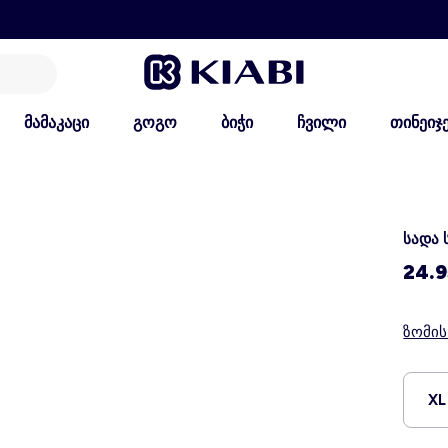
მამაკაცი
გოგო
ბიჭი
ჩვილი
თინეიჯ
სადა 
24.9
ზომი
XL