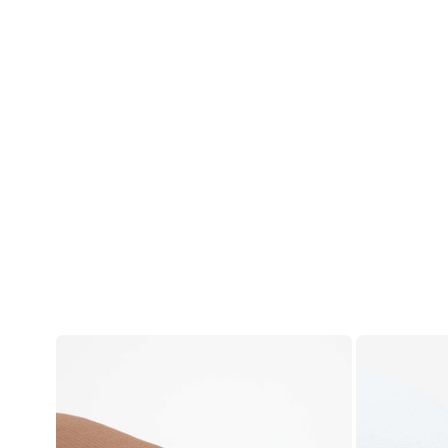
ანგარიში
შესვლა