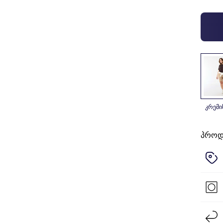
კრემ
პროდ