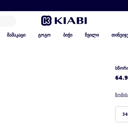
მამაკაცი
გოგო
ბიჭი
ჩვილი
თინეიჯ
სწორი
64.9
ზომი
3