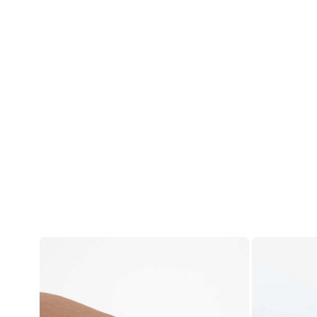
ანგარიში
შესვლა