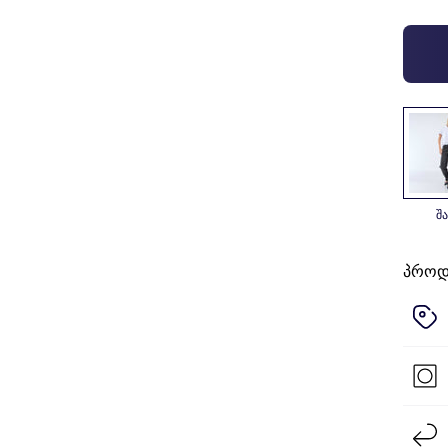
შ
პროდუ