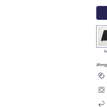
შ
პროდ