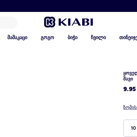
მამაკაცი
გოგო
ბიჭი
ჩვილი
თინეიჯ
ყოვე
შავი
9.95
ზომი
10