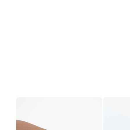
ანგარიში
შესვლა