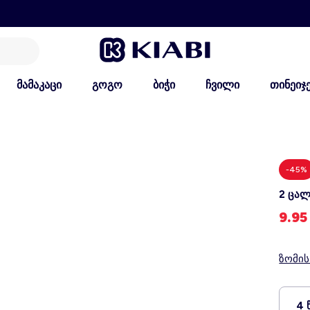
მამაკაცი
გოგო
ბიჭი
ჩვილი
თინეიჯ
-45%
2 ცალ
9.9
ზომი
4 