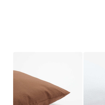
ანგარიში
შესვლა